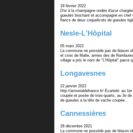
18 février 2022
D'or à la champagne ondée d'azur chargée
gueules brochant et accompagné en chef d
flancs de deux coquelicots de gueules tigés
Nesle-L'Hôpital
05 mars 2022
La commune ne possède pas de blason off
et croix de Malte, armes des de Rambures
village a pris le nom de "L'Hôpital" parce q
Longavesnes
22 janvier 2022
http://armorialdefrance.fr/ Écartelé: au 1er 
coupée et posée de trois-quarts, au 3e de 
de gueules à la tête de vache coupée...
Cannessières
28 décembre 2021
La commune ne possède pas de blason offi