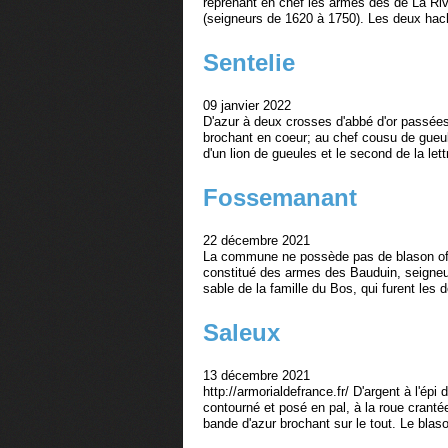
reprenant en chef les armes des de La Riv
(seigneurs de 1620 à 1750). Les deux hac
Sentelie
09 janvier 2022
D'azur à deux crosses d'abbé d'or passées
brochant en coeur; au chef cousu de gueul
d'un lion de gueules et le second de la lett
Fossemanant
22 décembre 2021
La commune ne possède pas de blason offi
constitué des armes des Bauduin, seigneu
sable de la famille du Bos, qui furent les d
Saleux
13 décembre 2021
http://armorialdefrance.fr/ D'argent à l'ép
contourné et posé en pal, à la roue crant
bande d'azur brochant sur le tout. Le blaso