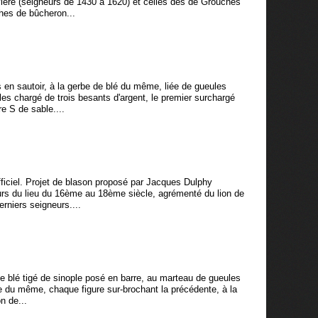
ière (seigneurs de 1430 à 1620) et celles des de Grouches
hes de bûcheron...
 en sautoir, à la gerbe de blé du même, liée de gueules
es chargé de trois besants d'argent, le premier surchargé
re S de sable....
ciel. Projet de blason proposé par Jacques Dulphy
rs du lieu du 16ème au 18ème siècle, agrémenté du lion de
erniers seigneurs....
i de blé tigé de sinople posé en barre, au marteau de gueules
ée du même, chaque figure sur-brochant la précédente, à la
n de...