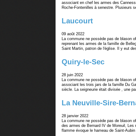
associant en chef les armes des Cannesso
Roche-Fontenilles à senestre. Plusieurs se
Laucourt
09 août 2022
La commune ne possède pas de blason offi
reprenant les armes de la famille de Bell
Saint Martin, patron de l'église. Il y eut d
Quiry-le-Sec
28 juin 2022
La commune ne possède pas de blason offi
associant les trois jars de la famille Du 
siècle. La seigneurie était divisée , une par
La Neuville-Sire-Bern
28 janvier 2022
La commune ne possède pas de blason offi
des armes de Bernard IV de Moreuil, Les r
flamme évoque le hameau de Saint-Aubin b