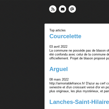
Top articles
Courcelette
03 avril 2022
La commune ne possède pas de blason offic
été confondu avec celui de la commune de 
officiellement. Projet de blason proposé p
Arguel
08 mars 2022
http://armorialdefrance.fr/ D'azur au cerf
senestre et d'un croissant versé d'or en po
plus originaux, les plus mystérieux, et parm
Lanches-Saint-Hilaire