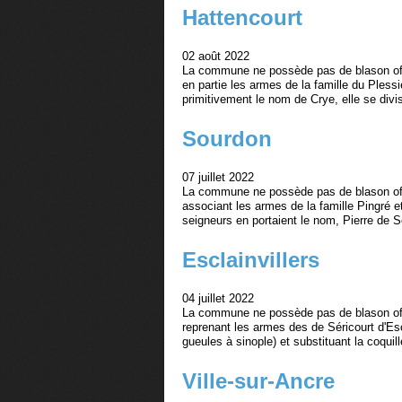
Hattencourt
02 août 2022
La commune ne possède pas de blason offi
en partie les armes de la famille du Plessie
primitivement le nom de Crye, elle se divi
Sourdon
07 juillet 2022
La commune ne possède pas de blason offi
associant les armes de la famille Pingré 
seigneurs en portaient le nom, Pierre de S
Esclainvillers
04 juillet 2022
La commune ne possède pas de blason offi
reprenant les armes des de Séricourt d'Es
gueules à sinople) et substituant la coquill
Ville-sur-Ancre