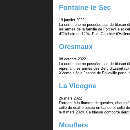
Fontaine-le-Sec
19 janvier 2022
La commune ne possède pas de blason offi
les armes de la famille de Forceville et c
d'Ollehain en 1204. Puis Gauthier d'Hallenc
Oresmaux
08 octobre 2022
La commune ne possède pas de blason offi
reprenant les armes des Béry d'Essertau
XVème siècle Jeanne de Folleville porta la
La Vicogne
26 mars 2022
D'argent à la flamme de gueules; chaussé
celle de dextre posée en bande et celle d
le 8 mars 2024. Ce blason comporte deux d
Mouflers