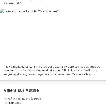
Par
remus80
http://armorialdefrance.fr/ Parti: au 1er d'azur à trois croissants d'or, au2e de
gueules à trois bourdons de pèlerin d'argent. * En fait, aucune famille des
seigneurs d'Yzengremer n'a jamais porté ces armes. Ce sont celles,
sculptées au XIXe siècle sur...
Villers sur Authie
Publié le 03/04/2017 à 19:23
Par
remus80