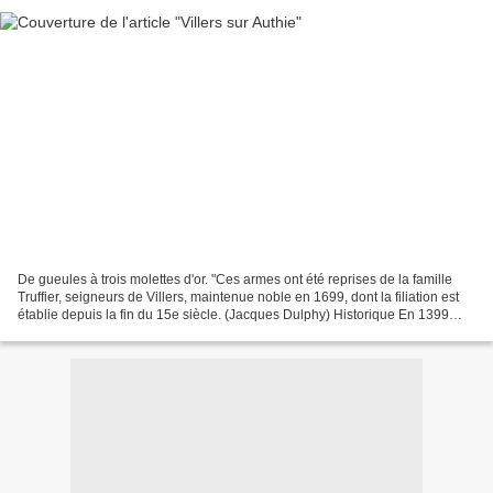
De gueules à trois molettes d'or. "Ces armes ont été reprises de la famille
Truffier, seigneurs de Villers, maintenue noble en 1699, dont la filiation est
établie depuis la fin du 15e siècle. (Jacques Dulphy) Historique En 1399
Colaye de Moreuil rendit...