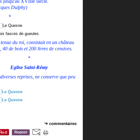
 jusqu'au XVIIIe siècle.
cques Dulphy)
*
rois fasces de gueules
 tenue du roi, consistait en un château
, 40 de bois et 200 livres de censives.
*
Eglise Saint-Rémy
 diverses reprises, ne conserve que peu
commentaires
Repost
0