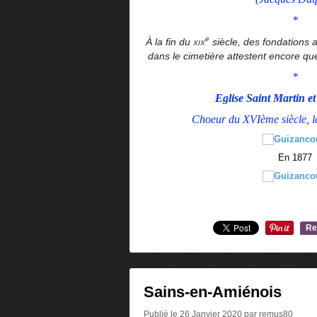
*
e
À la fin du
xix
siècle, des fondations 
dans le cimetière attestent encore qu
*
Eglise Saint Martin et
Choeur du XVIème siècle, l
En 1877
Re
0
Sains-en-Amiénois
Publié le 26 Janvier 2020 par remus80