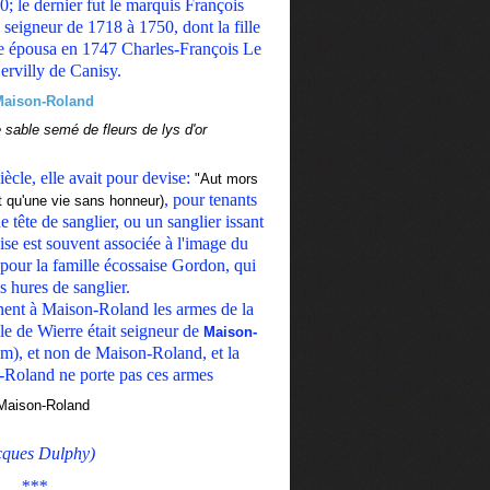
; le dernier fut le marquis François
seigneur de 1718 à 1750, dont la fille
 épousa en 1747 Charles-François Le
ervilly de Canisy.
 sable semé de fleurs de lys d'or
ècle, elle avait pour devise:
"Aut mors
, pour tenants
rt qu'une vie sans honneur)
e tête de sanglier, ou un sanglier issant
ise est souvent associée à l'image du
i pour la famille écossaise Gordon, qui
is hures de sanglier.
nnent à Maison-Roland les armes de la
le de Wierre était seigneur de
Maison-
om), et non de Maison-Roland, et la
oland ne porte pas ces armes
cques Dulphy)
***