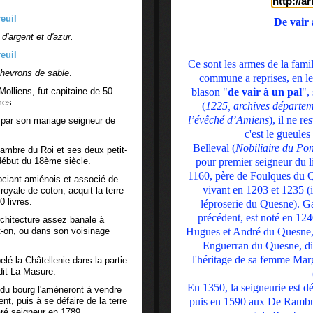
http://a
De vair 
d'argent et d'azur.
Ce sont les armes de la fami
 chevrons de sable
.
commune a reprises, en le
blason "
de vair à un pal
",
Molliens, fut capitaine de 50
es.
(
1225, archives départem
l’évêché d’Amiens
), il ne re
 par son mariage seigneur de
c'est le gueule
Belleval (
Nobiliaire du Po
hambre du Roi et ses deux petit-
pour premier seigneur du l
 début du 18ème siècle.
1160, père de Foulques du Q
ciant amiénois et associé de
vivant en 1203 et 1235 (i
oyale de coton, acquit la terre
 livres.
léproserie du Quesne). Ga
précédent, est noté en 124
architecture assez banale à
Hugues et André du Quesne, 
t-on, ou dans son voisinage
Enguerran du Quesne, dit
l'héritage de sa femme Marg
elé la Châtellenie dans la partie
dit La Masure.
En 1350, la seigneurie est d
 du bourg l'amèneront à vendre
puis en 1590 aux De Rambur
 puis à se défaire de la terre
aré seigneur en 1789.