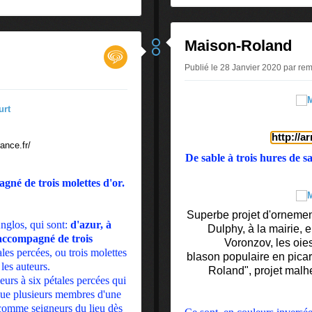
Maison-Roland
Publié le 28 Janvier 2020 par re
http://a
rance.fr/
De sable à trois hures de s
gné de trois molettes d'or.
Superbe projet d'ornemen
nglos, qui sont:
d'azur, à
Dulphy, à la mairie, 
 accompagné de trois
Voronzov, les oie
ales percées, ou trois molettes
blason
populaire en pica
 les auteurs.
Roland", projet malh
eurs à six pétales percées qui
 que plusieurs membres d'une
comme seigneurs du lieu dès