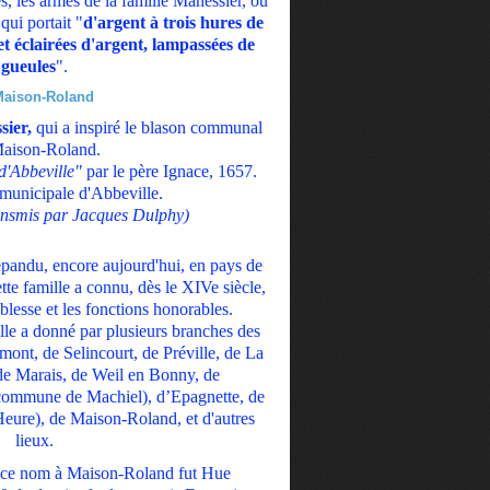
s, les armes de la famille Manessier, ou
ui portait "
d'argent à trois hures de
et éclairées d'argent, lampassées de
gueules
".
sier,
qui a inspiré le blason communal
aison-Roland.
d'Abbeville"
par le père Ignace, 1657.
municipale d'Abbeville.
nsmis par Jacques Dulphy)
épandu, encore aujourd'hui, en pays de
te famille a connu, dès le XIVe siècle,
blesse et les fonctions honorables.
le a donné par plusieurs branches des
mont, de Selincourt, de Préville, de La
de Marais, de Weil en Bonny, de
commune de Machiel), d’Epagnette, de
eure), de Maison-Roland, et d'autres
lieux.
e ce nom à Maison-Roland fut Hue