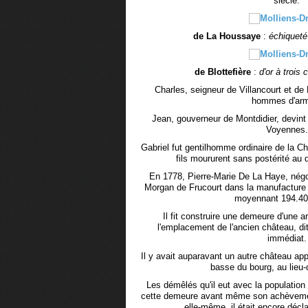
siècle.
de La Houssaye
:
échiqueté 
de Blottefière
:
d'or à trois
Charles, seigneur de Villancourt et de 
hommes d'arm
Jean, gouverneur de Montdidier, devint
Voyennes.
Gabriel fut gentilhomme ordinaire de la C
fils moururent sans postérité au
En 1778, Pierre-Marie De La Haye, négo
Morgan de Frucourt dans la manufacture r
moyennant 194.400
Il fit construire une demeure d'une 
l'emplacement de l'ancien château, di
immédiat.
Il y avait auparavant un autre château app
basse du bourg, au lieu-
Les démêlés qu'il eut avec la population
cette demeure avant même son achèvement,
elle-même, il était encore décl