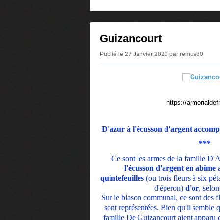
0
Guizancourt
Publié le 27 Janvier 2020 par remus80
https://armorialdef
D'azur à l'écusson d'argent accompa
***
Ce sont les armes de la famille D'A
l'écusson d'argent en abîme
quintefeuilles
(ou trois fleurs à six pét
d'éperon)
d'or
, selon
Sur le blason communal, ce sont des fl
sont représentées. Bien qu'il semble
famille De Guizancourt aient apparu 