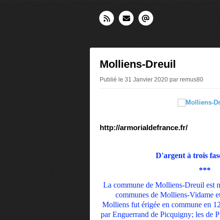
Molliens-Dreuil
Publié le 31 Janvier 2020 par remus80
http://armorialdefrance.fr/
D'argent à trois fas
***
La commune de Molliens-Dreuil est né
communes de Molliens-Vidame et 
Molliens fut érigée en commune en 12
par Enguerrand de Picquigny; les de 