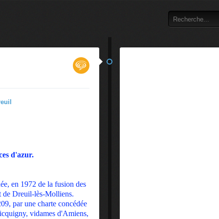
ces d'azur.
e, en 1972 de la fusion des
de Dreuil-lès-Molliens.
09, par une charte concédée
Picquigny, vidames d'Amiens,