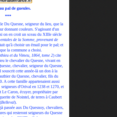
rmorialdefrance.fr/
au pal de gueules.
***
lle Du Quesne, seigneur du lieu, que la
ur donnant couleurs. S'agissant d'un
 si on en croit un sceau du XIIIe siècle
entales de la Somme, provenant de
stait qu'à choisir un émail pour le pal; et
s que la commune a choisi.
nthieu et du Vimeu, 1864, tome 2
) cite
ieu le chevalier du Quesne, vivant en
uesne, chevalier, seigneur du Quesne,
l souscrit cette année-là un don à la
uthier du Quesne, chevalier, fils du
0. A cette famille appartenaient aussi
seigneurs d'Orival en 1238 et 1270, et
 Le Caron, écuyer, propriétaire par
uerite de Nointel, de terres à Caubert
(
Belleval
).
éjà passée aux Du Quesnoy, chevaliers,
es qui resteront seigneurs du Quesne