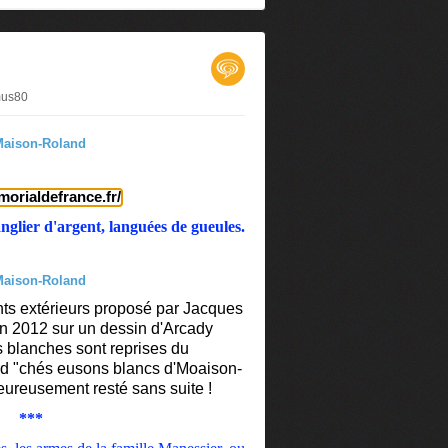
mus80
rmorialdefrance.fr/
anglier d'argent, languées de gueules.
ts extérieurs proposé par Jacques
en 2012 sur un dessin d'Arcady
s blanches sont reprises du
rd "chés eusons blancs d'Moaison-
eureusement resté sans suite !
***