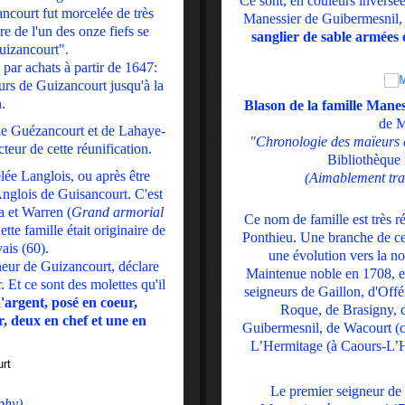
Ce sont, en couleurs inversée
ancourt fut morcelée de très
Manessier de Guibermesnil, q
e de l'un des onze fiefs se
sanglier de sable armées 
uizancourt".
, par achats à partir de 1647:
urs de Guizancourt jusqu'à la
.
Blason de la famille Manes
de M
 de Guézancourt et de Lahaye-
"Chronologie des maïeurs 
teur de cette réunification.
Bibliothèque 
lée Langlois, ou après être
(Aimablement tra
nglois de Guisancourt. C'est
a et Warren (
Grand armorial
Ce nom de famille est très r
tte famille était originaire de
Ponthieu. Une branche de cet
ais (60).
une évolution vers la no
neur de Guizancourt, déclare
Maintenue noble en 1708, el
 Et ce sont des molettes qu'il
seigneurs de Gaillon, d'Offé
'argent, posé en coeur,
Roque, de Brasigny, 
, deux en chef et une en
Guibermesnil, de Wacourt (
L’Hermitage (à Caours-L’H
Le premier seigneur d
phy)