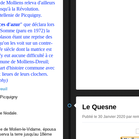
 de Molliens releva d'ailleurs
usqu'à la Révolution.
âtellenie de Picquigny.
ces d'azur
" que déclara lors
la Somme (paru en 1972) la
son étant une reprise des
u'on les voit sur un contre-
siècle dont la matrice est
y eut aucune difficulté à ce
ommune de Molliens-Dreuil;
part d'histoire commune avec
 lieues de leurs clochers.
phy)
 Picquigny
Le Quesne
e féodale.
Publié le 30 Janvier 2020 par re
e de Molien-le-Vidame, épousa
nserva la terre jusqu'au 18ème