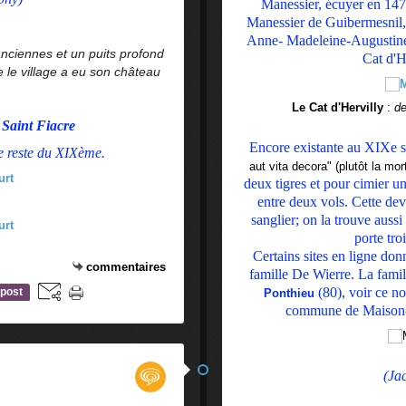
Manessier, écuyer en 1470
Manessier de Guibermesnil, 
Anne- Madeleine-Augustine
anciennes et un puits profond
Cat d'H
e le village a eu son château
Le Cat d'Hervilly
:
de
 Saint Fiacre
Encore existante au XIXe si
e reste du XIXème.
aut vita decora" (plutôt la mo
deux tigres et pour cimier un
entre deux vols. Cette dev
sanglier; on la trouve auss
porte tro
Certains sites en ligne do
commentaires
famille De Wierre. La famil
(80), voir ce n
post
Ponthieu
commune de Maison-R
(Ja