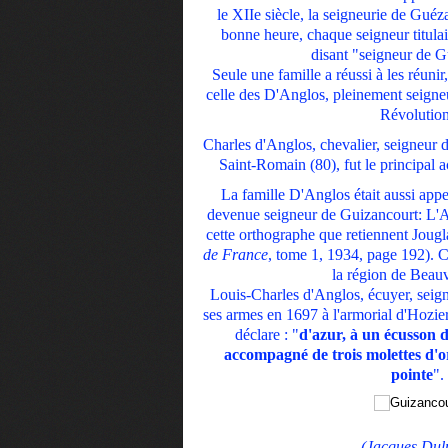
le XIIe siècle, la seigneurie de Guéz
bonne heure, chaque seigneur titulair
disant "seigneur de G
Seule une famille a réussi à les réunir
celle des D'Anglos, pleinement seigne
Révolution
Charles d'Anglos, chevalier, seigneur
Saint-Romain (80), fut le principal ac
La famille D'Anglos était aussi appe
devenue seigneur de Guizancourt: L'A
cette orthographe que retiennent Jougl
de France
, tome 1, 1934, page 192). Ce
la région de Beauv
Louis-Charles d'Anglos, écuyer, seig
ses armes en 1697 à l'armorial d'Hozier.
déclare : "
d'azur, à un écusson d
accompagné de trois molettes d'or
pointe
".
(Jacques Dul