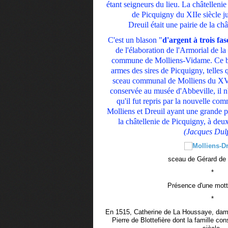
étant seigneurs du lieu. La châtellenie
de Picquigny du XIIe siècle j
Dreuil était une pairie de la ch
C'est un blason "
d'argent à trois fas
de l'élaboration de l'Armorial de 
commune de Molliens-Vidame. Ce bla
armes des sires de Picquigny, telles q
sceau communal de Molliens du XVe 
conservée au musée d'Abbeville, il n'
qu'il fut repris par la nouvelle c
Molliens et Dreuil ayant une grande 
la châtellenie de Picquigny, à deux
(Jacques Dul
sceau de Gérard de
*
Présence d'une mott
*
En 1515, Catherine de La Houssaye, dam
Pierre de Blottefière dont la famille co