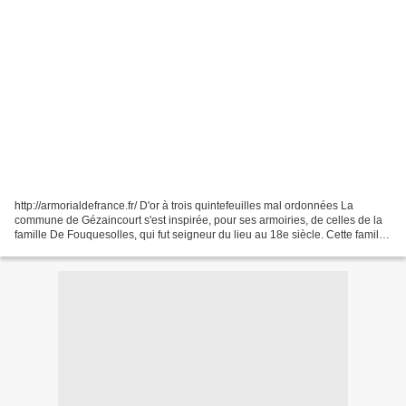
http://armorialdefrance.fr/ D'or à trois quintefeuilles mal ordonnées La
commune de Gézaincourt s'est inspirée, pour ses armoiries, de celles de la
famille De Fouquesolles, qui fut seigneur du lieu au 18e siècle. Cette famille
était originaire de Fouquesolles,...