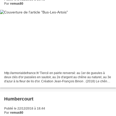
Par
remus80
http://armorialdefrance.fr/ Tiercé en pairle renversé: au 1er de gueules à
deux clés d'or passées en sautoir, au 2e d'argent au chêne au naturel, au 3e
d'azur à la fleur de lis d'or. Création Jean-François Binon . (2018) Le chêne
symbolise un ancien bois,...
Humbercourt
Publié le 22/12/2016 à 18:44
Par
remus80