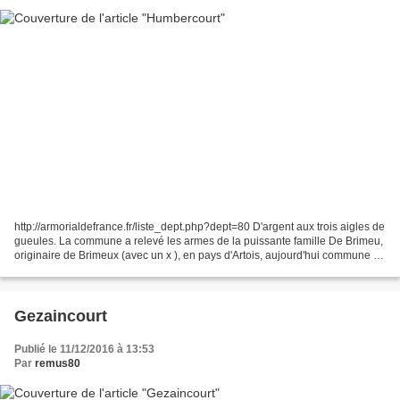
http://armorialdefrance.fr/liste_dept.php?dept=80 D'argent aux trois aigles de
gueules. La commune a relevé les armes de la puissante famille De Brimeu,
originaire de Brimeux (avec un x ), en pays d'Artois, aujourd'hui commune du
Pas-de-Calais (62). Jeanne...
Gezaincourt
Publié le 11/12/2016 à 13:53
Par
remus80