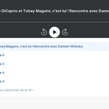
 DiCaprio et Tobey Maguire, c'est lui ! Rencontre avec Dam
bey Maguire, c'est lui ! Rencontre avec Damien Witecka
e 6
e 5
e 4
e 3
s créatrices de la VF !
e 2
e 1