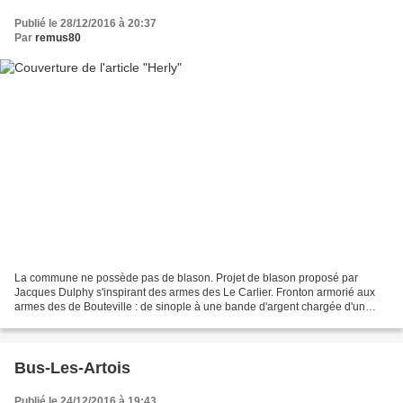
Publié le 28/12/2016 à 20:37
Par
remus80
La commune ne possède pas de blason. Projet de blason proposé par
Jacques Dulphy s'inspirant des armes des Le Carlier. Fronton armorié aux
armes des de Bouteville : de sinople à une bande d'argent chargée d'un
croissant de sable. La terre d'Herly est...
Bus-Les-Artois
Publié le 24/12/2016 à 19:43