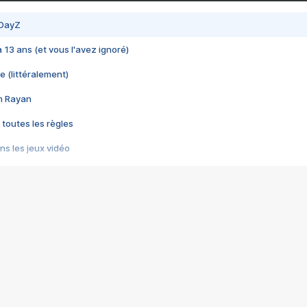
 DayZ
 a 13 ans (et vous l'avez ignoré)
e (littéralement)
im Rayan
 toutes les règles
s les jeux vidéo
us choquant de Rockstar ? - Le scandale BULLY
e plus moche de Steam
du RÊVE tourne au CAUCHEMAR
pendant 8 heures
it… à tort
umiliés par un jeu vidéo