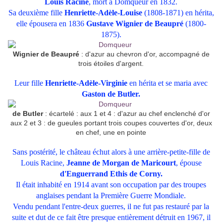
Louis Racine
, mort à Domqueur en 1832.
Sa deuxième fille
Henriette-Adèle-Louise
(1808-1871) en hérita,
elle épousera en 1836
Gustave Wignier de Beaupré
(1800-
1875).
Wignier de Beaupré
: d'azur au chevron d'or, accompagné de
trois étoiles d'argent.
Leur fille
Henriette-Adèle-Virginie
en hérita et se maria avec
Gaston de Butler.
de Butler
: écartelé : aux 1 et 4 : d'azur au chef enclenché d'or
aux 2 et 3 : de gueules portant trois coupes couvertes d'or, deux
en chef, une en pointe
Sans postérité, le château échut alors à une arrière-petite-fille de
Louis Racine,
Jeanne de Morgan de Maricourt
, épouse
d'Enguerrand Ethis de Corny.
Il était inhabité en 1914 avant son occupation par des troupes
anglaises pendant la Première Guerre Mondiale.
Vendu pendant l'entre-deux guerres, il ne fut pas restauré par la
suite et dut de ce fait être presque entièrement détruit en 1967, il