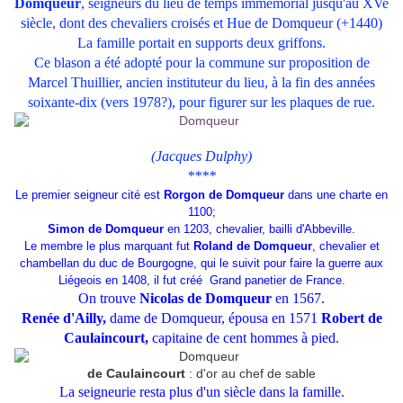
Domqueur
, seigneurs du lieu de temps immémorial jusqu'au XVe
siècle, dont des chevaliers croisés et Hue de Domqueur (+1440)
La famille portait en supports deux griffons.
Ce blason a été adopté pour la commune sur proposition de
Marcel Thuillier, ancien instituteur du lieu, à la fin des années
soixante-dix (vers 1978?), pour figurer sur les plaques de rue.
(Jacques Dulphy)
****
Le premier seigneur cité est
Rorgon de Domqueur
dans une charte en
1100;
Simon de Domqueur
en 1203, chevalier, bailli d'Abbeville.
Le membre le plus marquant fut
Roland de Domqueur
, chevalier et
chambellan du duc de Bourgogne, qui le suivit pour faire la guerre aux
Liégeois en 1408, il fut créé Grand panetier de France.
On trouve
Nicolas de Domqueur
en 1567.
Renée d'Ailly,
dame de Domqueur, épousa en 1571
Robert de
Caulaincourt,
capitaine de cent hommes à pied.
de Caulaincourt
: d'or au chef de sable
La seigneurie resta plus d'un siècle dans la famille.