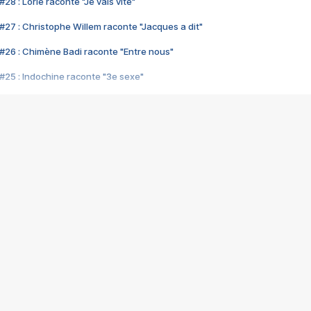
28 : Lorie raconte "Je vais vite"
#27 : Christophe Willem raconte "Jacques a dit"
#26 : Chimène Badi raconte "Entre nous"
#25 : Indochine raconte "3e sexe"
#24 : Zaho raconte "C'est chelou"
#23 : Patrick Bruel raconte "Au café des délices"
#22 : Kyo raconte "Le chemin"
#21 : Nolwenn Leroy raconte "Cassé"
#20 : Patrick Hernandez raconte "Born to be alive"
#19 : Lorie raconte "Près de moi"
#18 : Michael Jones raconte "A nos actes manqués" (avec Jean-Jacque
#17 : Khaled raconte "Aïcha"
#16 : Corneille raconte "Parce qu'on vient de loin"