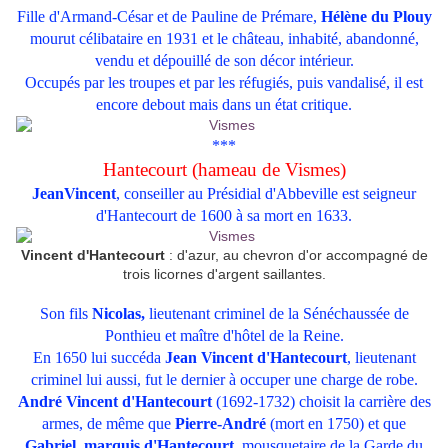
Fille d'Armand-César et de Pauline de Prémare,
Hélène du Plouy
mourut célibataire en 1931 et le château, inhabité, abandonné,
vendu et dépouillé de son décor intérieur.
Occupés par les troupes et par les réfugiés, puis vandalisé, il est
encore debout mais dans un état critique.
***
Hantecourt (hameau de Vismes)
JeanVincent
, conseiller au Présidial d'Abbeville est seigneur
d'Hantecourt de 1600 à sa mort en 1633.
Vincent d'Hantecourt
: d'azur, au chevron d'or accompagné de
trois licornes d'argent saillantes.
Son fils
Nicolas,
lieutenant criminel de la Sénéchaussée de
Ponthieu et maître d'hôtel de la Reine.
En 1650 lui succéda
Jean Vincent d'Hantecourt
, lieutenant
criminel lui aussi, fut le dernier à occuper une charge de robe.
André Vincent d'Hantecourt
(1692-1732) choisit la carrière des
armes, de même que
Pierre-André
(mort en 1750) et que
Gabriel, marquis d'Hantecourt,
mousquetaire de la Garde du