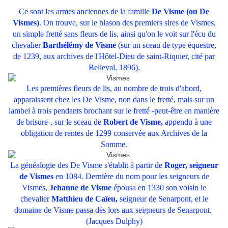
Ce sont les armes anciennes de la famille
De Visme (ou De
Vismes)
. On trouve, sur le blason des premiers sires de Vismes,
un simple fretté sans fleurs de lis, ainsi qu'on le voit sur l'écu du
chevalier
Barthélémy de Visme
(sur un sceau de type équestre,
de 1239, aux archives de l'Hôtel-Dieu de saint-Riquier, cité par
Belleval, 1896).
Les premières fleurs de lis, au nombre de trois d'abord,
apparaissent chez les De Visme, non dans le fretté, mais sur un
lambel à trois pendants brochant sur le fretté -peut-être en manière
de brisure-, sur le sceau de
Robert de Visme,
appendu à une
obligation de rentes de 1299 conservée aux Archives de la
Somme.
La généalogie des De Visme s'établit à partir de
Roger, seigneur
de Vismes
en 1084. Dernière du nom pour les seigneurs de
Vismes,
Jehanne de Visme
épousa en 1330 son voisin le
chevalier
Matthieu de Caïeu,
seigneur de Senarpont, et le
domaine de Visme passa dès lors aux seigneurs de Senarpont.
(Jacques Dulphy)