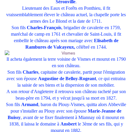
Séronville
.
Lieutenant des Eaux et Forêts en Ponthieu, il fit
vraissemblablement élever le château actuel, la chapelle porte les
armes des Le Blond et la date de 1711.
Son fils
Charles-François
, brigadier de cavalerie en 1759,
maréchal de camp en 1761 et chevalier de Saint-Louis, il fit
embellir le château après son mariage avec
Elisabeth de
Rambures de Valcayeux,
célébré en 1744.
Il acheta également la terre voisine de Vismes et mourut en 1790
en son château.
Son fils
Charles
, capitaine de cavalerie, partit pour l'émigration
avec son épouse
Augustine de Belloy-Rogeant
, ce qui entraina
la saisie de ses biens et la dispersion de son mobilier.
A son retour d'Angleterre il retrouva son château racheté par son
beau-père en 1794, et y vécut jusqu'à sa mort en 1827.
Son fils
Armand
, baron du Plouy-Vismes, quitta alors Abbeville
pour s'installer au Plouy avec son épouse
Marie-Jeanne de
Buissy
, avant de se fixer finalement à Miannay où il mourut en
1838, il laissa le domaine à
Ansbert
le 3ème de ses fils, qui y
mourut en 1882.