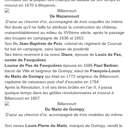
mourut en 1670 à Moyenvic.
De Mazancourt
D'azur au chevron d'or, accompagné de trois coquilles du même.
Nul doute qu'il ne faille lui attribuer la construction du château,
vraisemblablement au milieu du XVIIème siècle, après le passage
des troupes en campagne de 1636 et 1653.
Son fils
Jean-Baptiste de Poix
, colonel du régiment de Courval
fut tué en campagne, sans laisser de postérité.
Ses biens revinrent à sa soeur
Diane
, épouse de
Louis de Pas,
comte de Feuquières
.
Louise de Pas de Feuquières
épousa en 1686
Paul Berbier
,
baron de Ville et seigneur de Goimpy, aïeul de
François-Louis
du Maitz de Goimpy
qui était en 1772 seigneur de Billancourt,
capitaine de vaisseaux puis chef d'escadre en 1784.
Après la Révolution, il vit ses titres brûlés en l'an II, il passa
quelque temps dans les géôles révolutionnaires et mourut à
Billancourt en 1807.
Du Maitz de Goimpy
D'azur au chevron d'or, accompagné de trois molettes du même.
Son neveu
Louis-Pierre du Maitz
, marquis de Goimpy, vendit le