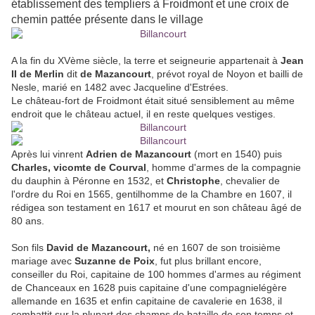
établissement des templiers à Froidmont et une croix de
chemin pattée présente dans le village
A la fin du XVème siècle, la terre et seigneurie appartenait à
Jean
II de Merlin
dit
de Mazancourt
, prévot royal de Noyon et bailli de
Nesle, marié en 1482 avec Jacqueline d'Estrées.
Le château-fort de Froidmont était situé sensiblement au même
endroit que le château actuel, il en reste quelques vestiges.
Après lui vinrent
Adrien de Mazancourt
(mort en 1540) puis
Charles,
vicomte de Courval
, homme d'armes de la compagnie
du dauphin à Péronne en 1532, et
Christophe
, chevalier de
l'ordre du Roi en 1565, gentilhomme de la Chambre en 1607, il
rédigea son testament en 1617 et mourut en son château âgé de
80 ans.
Son fils
David de Mazancourt,
né en 1607 de son troisième
mariage avec
Suzanne de Poix
, fut plus brillant encore,
conseiller du Roi, capitaine de 100 hommes d'armes au régiment
de Chanceaux en 1628 puis capitaine d'une compagnielégère
allemande en 1635 et enfin capitaine de cavalerie en 1638, il
combattit sur la plupart des champs de bataille de son temps et