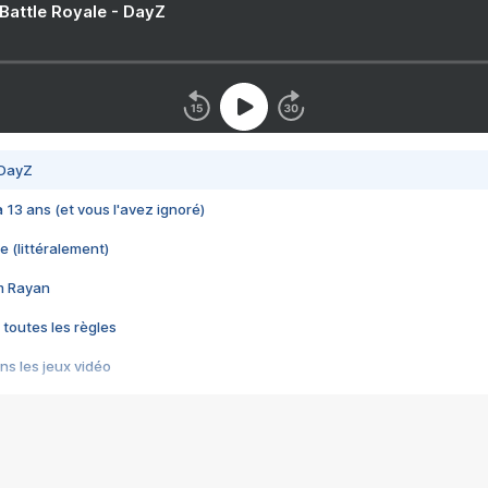
 Battle Royale - DayZ
 DayZ
 a 13 ans (et vous l'avez ignoré)
e (littéralement)
im Rayan
 toutes les règles
s les jeux vidéo
us choquant de Rockstar ? - Le scandale BULLY
e plus moche de Steam
du RÊVE tourne au CAUCHEMAR