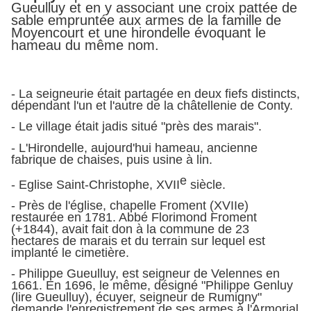
Gueulluy et en y associant une croix pattée de
sable empruntée aux armes de la famille de
Moyencourt et une hirondelle évoquant le
hameau du même nom.
- La seigneurie était partagée en deux fiefs distincts,
dépendant l'un et l'autre de la châtellenie de Conty.
- Le village était jadis situé "près des marais".
- L'Hirondelle, aujourd'hui hameau, ancienne
fabrique de chaises, puis usine à lin.
e
- Eglise Saint-Christophe, XVII
siècle.
- Près de l'église, chapelle Froment (XVIIe)
restaurée en 1781. Abbé Florimond Froment
(+1844), avait fait don à la commune de 23
hectares de marais et du terrain sur lequel est
implanté le cimetière.
- Philippe Gueulluy, est seigneur de Velennes en
1661. En 1696, le même, désigné "Philippe Genluy
(lire Gueulluy), écuyer, seigneur de Rumigny"
demande l'enregistrement de ses armes à l'Armorial