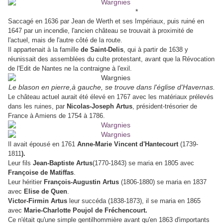
*
Saccagé en 1636 par Jean de Werth et ses Impériaux, puis ruiné en
1647 par un incendie, l'ancien château se trouvait à proximité de
l'actuel, mais de l'autre côté de la route.
Il appartenait à la famille
de Saint-Delis
, qui à partir de 1638 y
réunissait des assemblées du culte protestant, avant que la Révocation
de l'Edit de Nantes ne la contraigne à l'exil.
Le blason en pierre,à gauche, se trouve dans l'église d'Havernas.
Le château actuel aurait été élevé en 1767 avec les matériaux prélevés
dans les ruines, par
Nicolas-Joseph Artus
, président-trésorier de
France à Amiens de 1754 à 1786.
Il avait épousé en 1761
Anne-Marie Vincent d'Hantecourt
(1739-
1811
).
Leur fils
Jean-Baptiste Artus
(1770-1843) se maria en 1805 avec
Françoise de
Matiffas
.
Leur héritier
François-Augustin Artus
(1806-1880) se maria en 1837
avec
Elise de Quen
.
Victor-Firmin Artus
leur succéda (1838-1873), il se maria en 1865
avec
Marie-Charlotte Poujol de Fréchencourt.
Ce n'était qu'une simple gentilhommière avant qu'en 1863 d'importants