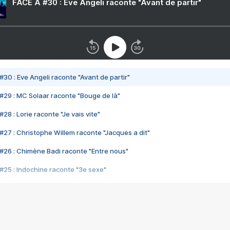
FACE A #30 : Eve Angeli raconte "Avant de partir"
#30 : Eve Angeli raconte "Avant de partir"
#29 : MC Solaar raconte "Bouge de là"
28 : Lorie raconte "Je vais vite"
#27 : Christophe Willem raconte "Jacques a dit"
#26 : Chimène Badi raconte "Entre nous"
#25 : Indochine raconte "3e sexe"
#24 : Zaho raconte "C'est chelou"
#23 : Patrick Bruel raconte "Au café des délices"
#22 : Kyo raconte "Le chemin"