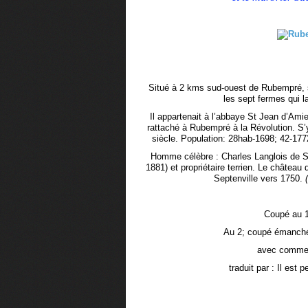
Situé à 2 kms sud-ouest de Rubempré, 
les sept fermes qui l
Il appartenait à l’abbaye St Jean d’Am
rattaché à Rubempré à la Révolution. S’y
siècle. Population: 28hab-1698; 42-1772
Homme célèbre : Charles Langlois de S
1881) et propriétaire terrien. Le château
Septenville vers 1750.
(
Coupé au 1;
Au 2; coupé émanché 
avec comme d
traduit par : Il est p