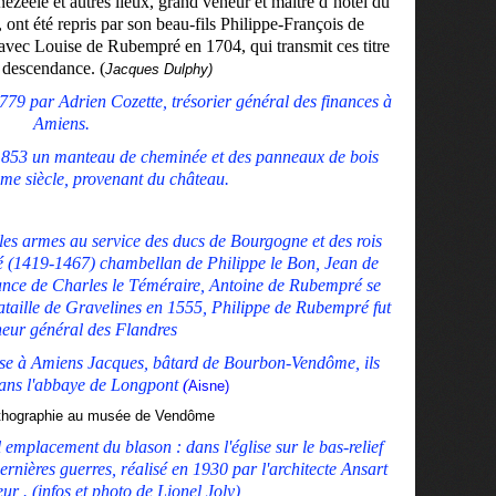
ezeele et autres lieux, grand veneur et maître d’hôtel du
., ont été repris par son beau-fils Philippe-François de
vec Louise de Rubempré en 1704, qui transmit ces titre
a descendance. (
Jacques Dulphy)
779 par Adrien Cozette, trésorier général des finances à
Amiens.
 1853 un manteau de cheminée et des panneaux de bois
ème siècle, provenant du château.
r les armes au service des ducs de Bourgogne et des rois
 (1419-1467) chambellan de Philippe le Bon, Jean de
iance de Charles le Téméraire, Antoine de Rubempré se
bataille de Gravelines en 1555, Philippe de Rubempré fut
eur général des Flandres
e à Amiens Jacques, bâtard de Bourbon-Vendôme, ils
ans l'abbaye de Longpont
(
Aisne)
ithographie au musée de Vendôme
 emplacement du blason : dans l'église sur le bas-relief
nières guerres, réalisé en 1930 par l'architecte Ansart
ur . (infos et photo de Lionel Joly)