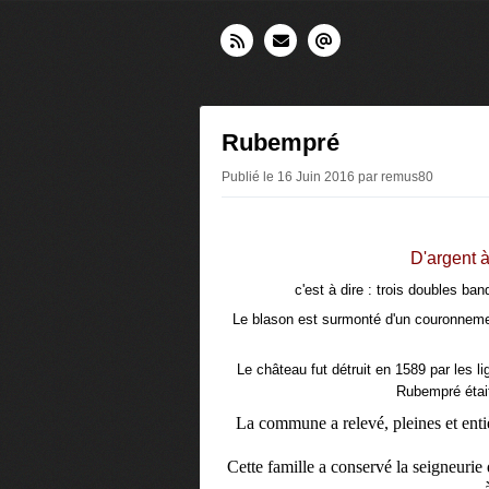
Rubempré
Publié le 16 Juin 2016 par remus80
D'argent à
c'est à dire : trois doubles ba
Le blason est surmonté d'un couronnemen
Le château fut détruit en 1589 par les l
Rubempré était
La commune a relevé, pleines et enti
Cette famille a conservé la seigneurie