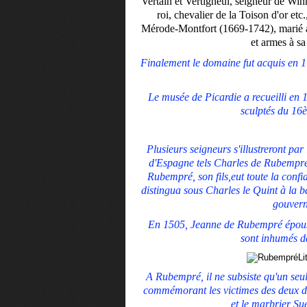
Vertain et Vertigneul, seigneur de Winn
roi, chevalier de la Toison d'or etc
Mérode-Montfort (1669-1742), marié a
et armes à s
Finalement le domaine fut acquis en 1
Le musée de Picardie a recueilli en
sculptés du 16
Plusieurs seigneurs s'illustreront pa
d'Espagne tels Charles de Rubempré
Rubempré, son fils,eut toute la conf
distingua sous Charles le Quint à la 
gouvern
En 1505, Jeanne de Rubempré épous
sont inhumés d
L
A Rubempré, il ne subsiste qu'un seul
commémorant les victimes des deux der
et le marbrier Sue