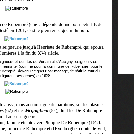
n de Rubempré (que la légende donne pour petit-fils de
testé en 1291; c'est le premier seigneur du nom.
la seigneurie jusqu'à Henriette de Rubempré, qui épousa
umières à la fin du XVe siècle.
gneurs et comtes de Vertain et d'Aubigny, seigneurs de
t repris tel (comme pour la commune de Rubempré) pour le
Rubempré, devenu seigneur par mariage, fit bâtir la tour du
ù figurent ses armes) en 1628.
e aussi, mais accompagné de partitions, sur les blasons
es
(62) et de
Wicquighem
(62), dont les De Rubempré
rent aussi seigneurs.
é, famille éteinte avec Philippe De Rubempré (1650-
ine, prince de Rubempré et d'Everberghe, comte de Vert,