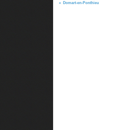
Domart-en-Ponthieu