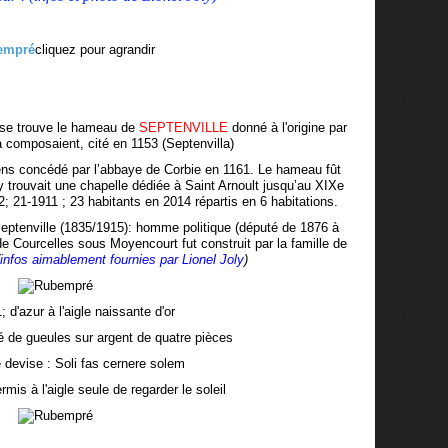
cliquez pour agrandir
se trouve le hameau de
SEPTENVILLE
donné à l'origine par
a composaient, cité en 1153 (Septenvilla)
iens concédé par l’abbaye de Corbie en 1161. Le hameau fût
 trouvait une chapelle dédiée à Saint Arnoult jusqu’au XIXe
; 21-1911 ; 23 habitants en 2014 répartis en 6 habitations.
eptenville (1835/1915): homme politique (député de 1876 à
 de Courcelles sous Moyencourt fut construit par la famille de
infos aimablement fournies par Lionel Joly
)
 d'azur à l'aigle naissante d'or
de gueules sur argent de quatre pièces
evise : Soli fas cernere solem
ermis à l'aigle seule de regarder le soleil