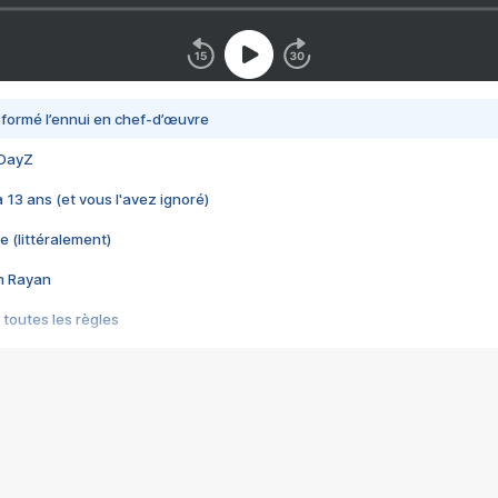
nsformé l’ennui en chef-d’œuvre
 DayZ
 a 13 ans (et vous l'avez ignoré)
e (littéralement)
im Rayan
 toutes les règles
s les jeux vidéo
us choquant de Rockstar ? - Le scandale BULLY
e plus moche de Steam
du RÊVE tourne au CAUCHEMAR