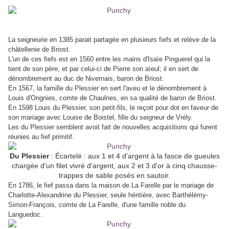
La seigneurie en 1385 parait partagée en plusieurs fiefs et relève de la
châtellenie de Briost.
L'un de ces fiefs est en 1560 entre les mains d'Isaïe Pinguerel qui la
tient de son père, et par celui-ci de Pierre son aïeul; il en sert de
dénombrement au duc de Nivernais, baron de Briost.
En 1567, la famille du Plessier en sert l'aveu et le dénombrement à
Louis d'Ongnies, comte de Chaulnes, en sa qualité de baron de Briost.
En 1598 Louis du Plessier, son petit-fils, le reçoit pour dot en faveur de
son mariage avec Louise de Boistel, fille du seigneur de Vrély.
Les du Plessier semblent avoit fait de nouvelles acquisitions qui furent
réunies au fief primitif.
Du Plessier
: Écartelé : aux 1 et 4 d'argent à la fasce de gueules
chargée d'un filet vivré d'argent, aux 2 et 3 d'or à cinq chausse-
trappes de sable posés en sautoir.
En 1786, le fief passa dans la maison de La Farelle par le mariage de
Charlotte-Alexandrine du Plessier, seule héritière, avec Barthélémy-
Simon-François, comte de La Farelle, d'une famille noble du
Languedoc.