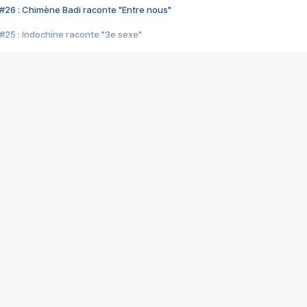
#26 : Chimène Badi raconte "Entre nous"
#25 : Indochine raconte "3e sexe"
#24 : Zaho raconte "C'est chelou"
#23 : Patrick Bruel raconte "Au café des délices"
#22 : Kyo raconte "Le chemin"
#21 : Nolwenn Leroy raconte "Cassé"
#20 : Patrick Hernandez raconte "Born to be alive"
#19 : Lorie raconte "Près de moi"
#18 : Michael Jones raconte "A nos actes manqués" (avec Jean-Jacque
#17 : Khaled raconte "Aïcha"
#16 : Corneille raconte "Parce qu'on vient de loin"
#15 : Indochine raconte "L'aventurier"
14 : Lorie raconte "Sur un air latino"