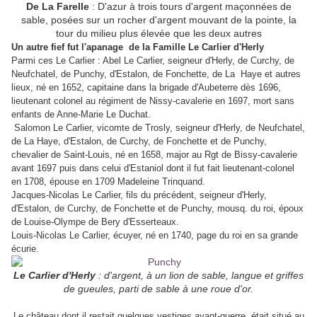
De La Farelle
: D'azur à trois tours d'argent maçonnées de
sable, posées sur un rocher d'argent mouvant de la pointe, la
tour du milieu plus élevée que les deux autres
Un autre fief fut l'apanage de la Famille Le Carlier d'Herly
Parmi ces Le Carlier : Abel Le Carlier, seigneur d'Herly, de Curchy, de
Neufchatel, de Punchy, d'Estalon, de Fonchette, de La Haye et autres
lieux, né en 1652, capitaine dans la brigade d'Aubeterre dès 1696,
lieutenant colonel au régiment de Nissy-cavalerie en 1697, mort sans
enfants de Anne-Marie Le Duchat.
Salomon Le Carlier, vicomte de Trosly, seigneur d'Herly, de Neufchatel,
de La Haye, d'Estalon, de Curchy, de Fonchette et de Punchy,
chevalier de Saint-Louis, né en 1658, major au Rgt de Bissy-cavalerie
avant 1697 puis dans celui d'Estaniol dont il fut fait lieutenant-colonel
en 1708, épouse en 1709 Madeleine Trinquand.
Jacques-Nicolas Le Carlier, fils du précédent, seigneur d'Herly,
d'Estalon, de Curchy, de Fonchette et de Punchy, mousq. du roi, époux
de Louise-Olympe de Bery d'Esserteaux.
Louis-Nicolas Le Carlier, écuyer, né en 1740, page du roi en sa grande
écurie.
Le Carlier d'Herly
:
d'argent, à un lion de sable, langue et griffes
de gueules, parti de sable à une roue d'or.
Le château dont il restait quelques vestiges avant-guerre, était situé au