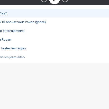
 DayZ
 a 13 ans (et vous l'avez ignoré)
e (littéralement)
im Rayan
 toutes les règles
s les jeux vidéo
us choquant de Rockstar ? - Le scandale BULLY
e plus moche de Steam
du RÊVE tourne au CAUCHEMAR
pendant 8 heures
it… à tort