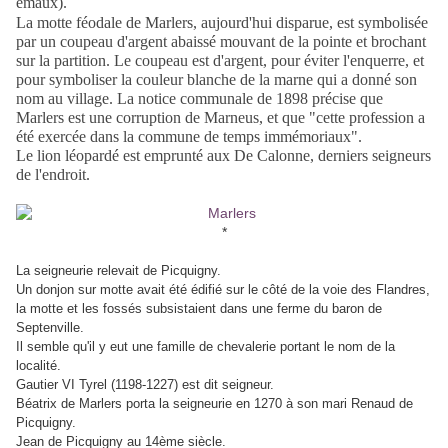
émaux).
La motte féodale de Marlers, aujourd'hui disparue, est symbolisée
par un coupeau d'argent abaissé mouvant de la pointe et brochant
sur la partition. Le coupeau est d'argent, pour éviter l'enquerre, et
pour symboliser la couleur blanche de la marne qui a donné son
nom au village. La notice communale de 1898 précise que
Marlers est une corruption de Marneus, et que "cette profession a
été exercée dans la commune de temps immémoriaux".
Le lion léopardé est emprunté aux De Calonne, derniers seigneurs
de l'endroit.
*
La seigneurie relevait de Picquigny.
Un donjon sur motte avait été édifié sur le côté de la voie des Flandres,
la motte et les fossés subsistaient dans une ferme du baron de
Septenville.
Il semble qu'il y eut une famille de chevalerie portant le nom de la
localité.
Gautier VI Tyrel (1198-1227) est dit seigneur.
Béatrix de Marlers porta la seigneurie en 1270 à son mari Renaud de
Picquigny.
Jean de Picquigny au 14ème siècle.