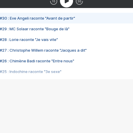
#30 : Eve Angeli raconte "Avant de partir"
#29 : MC Solaar raconte "Bouge de là"
28 : Lorie raconte "Je vais vite"
#27 : Christophe Willem raconte "Jacques a dit"
#26 : Chimène Badi raconte "Entre nous"
#25 : Indochine raconte "3e sexe"
#24 : Zaho raconte "C'est chelou"
#23 : Patrick Bruel raconte "Au café des délices"
#22 : Kyo raconte "Le chemin"
#21 : Nolwenn Leroy raconte "Cassé"
#20 : Patrick Hernandez raconte "Born to be alive"