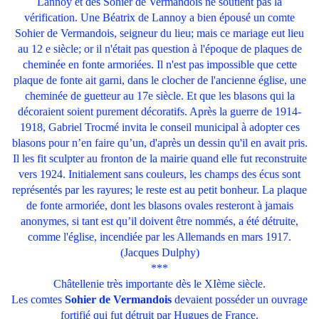
Lannoy et des Sohier de Vermandois ne soutient pas la
vérification. Une Béatrix de Lannoy a bien épousé un comte
Sohier de Vermandois, seigneur du lieu; mais ce mariage eut lieu
au 12 e siècle; or il n'était pas question à l'époque de plaques de
cheminée en fonte armoriées. Il n'est pas impossible que cette
plaque de fonte ait garni, dans le clocher de l'ancienne église, une
cheminée de guetteur au 17e siècle. Et que les blasons qui la
décoraient soient purement décoratifs. Après la guerre de 1914-
1918, Gabriel Trocmé invita le conseil municipal à adopter ces
blasons pour n’en faire qu’un, d'après un dessin qu'il en avait pris.
Il les fit sculpter au fronton de la mairie quand elle fut reconstruite
vers 1924. Initialement sans couleurs, les champs des écus sont
représentés par les rayures; le reste est au petit bonheur. La plaque
de fonte armoriée, dont les blasons ovales resteront à jamais
anonymes, si tant est qu’il doivent être nommés, a été détruite,
comme l'église, incendiée par les Allemands en mars 1917.
(Jacques Dulphy)
***
Châtellenie très importante dès le XIème siècle.
Les comtes
Sohier de Vermandois
devaient posséder un ouvrage
fortifié qui fut détruit par Hugues de France.