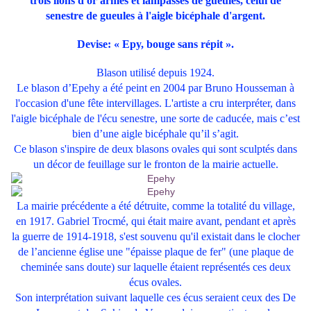
trois lions d'or armés et lampassés de gueules, celui de
senestre de gueules à l'aigle bicéphale d'argent.
Devise: « Epy, bouge sans répit ».
Blason utilisé depuis 1924.
Le blason d’Epehy a été peint en 2004 par Bruno Housseman à
l'occasion d'une fête intervillages. L'artiste a cru interpréter, dans
l'aigle bicéphale de l'écu senestre, une sorte de caducée, mais c’est
bien d’une aigle bicéphale qu’il s’agit.
Ce blason s'inspire de deux blasons ovales qui sont sculptés dans
un décor de feuillage sur le fronton de la mairie actuelle.
La mairie précédente a été détruite, comme la totalité du village,
en 1917. Gabriel Trocmé, qui était maire avant, pendant et après
la guerre de 1914-1918, s'est souvenu qu'il existait dans le clocher
de l’ancienne église une "épaisse plaque de fer" (une plaque de
cheminée sans doute) sur laquelle étaient représentés ces deux
écus ovales.
Son interprétation suivant laquelle ces écus seraient ceux des De