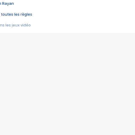
im Rayan
 toutes les règles
s les jeux vidéo
us choquant de Rockstar ? - Le scandale BULLY
e plus moche de Steam
du RÊVE tourne au CAUCHEMAR
pendant 8 heures
it… à tort
umiliés par un jeu vidéo
ire - Final Fantasy 8
ti un empire - Age of Empires
story DOFUS
tard, il crée l'un des pires jeux de tous les temps, MindsEye.