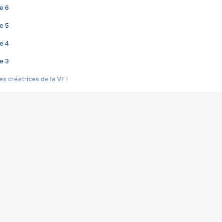
e 6
e 5
e 4
e 3
s créatrices de la VF !
e 2
e 1
e Mektoub My Love arrive enfin ! Rencontre avec Shaïn Boumedine et Sal
i : après Toni en famille
elle réalise le bouleversant Dites lui que je l'aime
ais ! Rencontre autour de Vie privée de Rebecca Zlotowski
 de Marguerite, Grave... Rencontre avec Ella Rumpf
 Les Rêveurs, un film intime sur la santé mentale