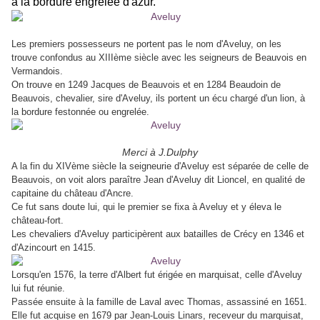
à la bordure engrelée d'azur.
Les premiers possesseurs ne portent pas le nom d'Aveluy, on les
trouve confondus au XIIIème siècle avec les seigneurs de Beauvois en
Vermandois.
On trouve en 1249 Jacques de Beauvois et en 1284 Beaudoin de
Beauvois, chevalier, sire d'Aveluy, ils portent un écu chargé d'un lion, à
la bordure festonnée ou engrelée.
Merci à J.Dulphy
A la fin du XIVème siècle la seigneurie d'Aveluy est séparée de celle de
Beauvois, on voit alors paraître Jean d'Aveluy dit Lioncel, en qualité de
capitaine du château d'Ancre.
Ce fut sans doute lui, qui le premier se fixa à Aveluy et y éleva le
château-fort.
Les chevaliers d'Aveluy participèrent aux batailles de Crécy en 1346 et
d'Azincourt en 1415.
Lorsqu'en 1576, la terre d'Albert fut érigée en marquisat, celle d'Aveluy
lui fut réunie.
Passée ensuite à la famille de Laval avec Thomas, assassiné en 1651.
Elle fut acquise en 1679 par Jean-Louis Linars, receveur du marquisat,