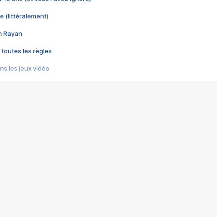
e (littéralement)
im Rayan
 toutes les règles
s les jeux vidéo
us choquant de Rockstar ? - Le scandale BULLY
e plus moche de Steam
du RÊVE tourne au CAUCHEMAR
pendant 8 heures
it… à tort
umiliés par un jeu vidéo
ire - Final Fantasy 8
ti un empire - Age of Empires