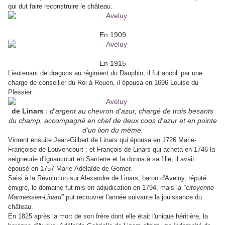
qui dut faire reconstruire le château.
En 1909
En 1915
Lieutenant de dragons au régiment du Dauphin, il fut anobli par une
charge de conseiller du Roi à Rouen, il épousa en 1696 Louise du
Plessier.
de Linars
:
d'argent au chevron d'azur, chargé de trois besants
du champ, accompagné en chef de deux coqs d'azur et en pointe
d'un lion du même.
Vinrent ensuite Jean-Gilbert de Linars qui épousa en 1726 Marie-
Françoise de Louvencourt ; et François de Linars qui acheta en 1746 la
seigneurie d'Ignaucourt en Santerre et la donna à sa fille, il avait
épousé en 1757 Marie-Adélaïde de Gomer.
Saisi à la Révolution sur Alexandre de Linars, baron d'Aveluy, réputé
émigré, le domaine fut mis en adjudication en 1794, mais la
"citoyenne
Mannessier-Linard"
put recouvrer l'année suivante la jouissance du
château.
En 1825 après la mort de son frère dont elle était l'unique héritière, la