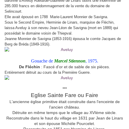
baronne d'Aveluy Adélaïde-Gabrielle de Linars obtint une indemnité de
285.000 francs en dédommagement de la vente du domaine de
Selincourt.
Elle avait épousé en 1788 Marie-Laurent Monnier de Savigna.
Sous le Second Empire, Herminie de Linars, marquise de Fléchin,
laissa Aveluy à son neveu Jean-Léon de Savigna (mort en 1889) qui
possédait le domaine voisin de Thiepval.
Jeanne Monnier de Savigna (1853-1916) épousa le comte Jacques de
Berg de Bréda (1849-1916).
Gouache de
Marcel Stiennon
, 1975.
De Fléchin
: Fascé d'or et de sable de six pièces.
Entièrement détruit au cours de la Première Guerre.
***
Eglise Sainte Fare ou Faire
L'ancienne église primitive était construite dans l'enceinte de
l'ancien château.
Détruite en même temps que le village au XVIème siècle.
Reconstruite dans le haut du village en 1631 par Jean de Linars
et son épouse Michèle Pourcelet.