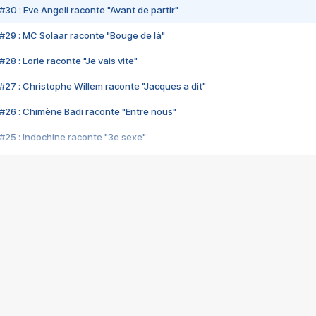
#30 : Eve Angeli raconte "Avant de partir"
#29 : MC Solaar raconte "Bouge de là"
28 : Lorie raconte "Je vais vite"
#27 : Christophe Willem raconte "Jacques a dit"
#26 : Chimène Badi raconte "Entre nous"
#25 : Indochine raconte "3e sexe"
#24 : Zaho raconte "C'est chelou"
#23 : Patrick Bruel raconte "Au café des délices"
#22 : Kyo raconte "Le chemin"
#21 : Nolwenn Leroy raconte "Cassé"
#20 : Patrick Hernandez raconte "Born to be alive"
#19 : Lorie raconte "Près de moi"
#18 : Michael Jones raconte "A nos actes manqués" (avec Jean-Jacque