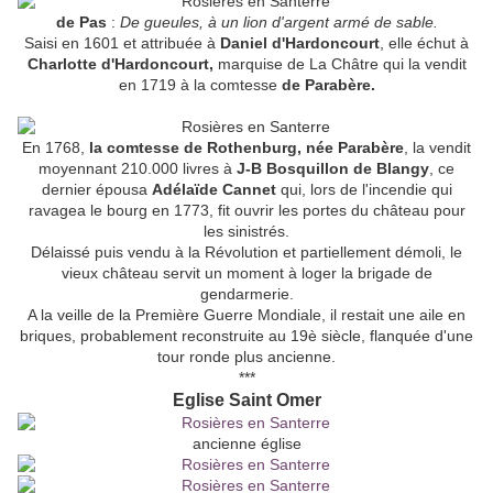
de Pas
:
De gueules, à un lion d'argent armé de sable.
Saisi en 1601 et attribuée à
Daniel d'Hardoncourt
, elle échut à
Charlotte d'Hardoncourt,
marquise de La Châtre qui la vendit
en 1719 à la comtesse
de Parabère.
En 1768,
la comtesse de Rothenburg, née Parabère
, la vendit
moyennant 210.000 livres à
J-B Bosquillon de Blangy
, ce
dernier épousa
Adélaïde Cannet
qui, lors de l'incendie qui
ravagea le bourg en 1773, fit ouvrir les portes du château pour
les sinistrés.
Délaissé puis vendu à la Révolution et partiellement démoli, le
vieux château servit un moment à loger la brigade de
gendarmerie.
A la veille de la Première Guerre Mondiale, il restait une aile en
briques, probablement reconstruite au 19è siècle, flanquée d'une
tour ronde plus ancienne.
***
Eglise Saint Omer
ancienne église