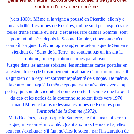
gemmes au naturel, accosté de deux fleurs de lys d'or et
soutenu d'une autre de même.
(vers 1860). Même si la vigne a poussé en Picardie, elle n'y a
jamais brillé. Les armes de Rosières, qui ne sont pas inspirées de
celles d'une famille du lieu -c'est assez rare dans la Somme- sont
pourtant utilisées depuis le Second Empire, et personne n'en
connaît l'origine. L'étymologie saugrenue selon laquelle Santerre
viendrait de "Sang de la Terre" ne soutient pas un instant la
critique, ni l'explication d'armes par allusion.
Jusque dans les années soixante, les anciennes cartes postales en
attestent, le cep (le blasonnement local parle d'un pampre, mais il
s'agit bien d'un cep) est souvent représenté de sinople. De même,
la couronne jusqu'à la même époque est représentée avec cinq
perles, qui sont de vicomte et non de comte. Il semble que l'argent
du cep et les perles de la couronne se soient fixés vers 1970,
quand Mireille Louis redessina les armes de Rosières pour
l'
Armorial de la Somme (1972)
.
Mais Rosières, pas plus que le Santerre, ne fut jamais ni terre à
vigne, ni vicomté, ni comté. Quant aux trois fleurs de lis, elles
peuvent s'expliquer, s'il faut qu'elles le soient, par l'instauration de