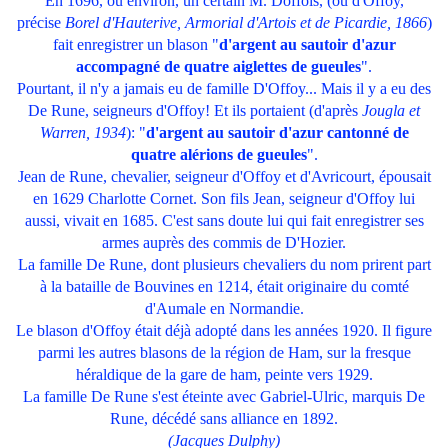
En 1696, ou environ, un certain M. Doffois, (ou d'Offoy,
précise
Borel d'Hauterive, Armorial d'Artois et de Picardie, 1866
)
fait enregistrer un blason "
d'argent au sautoir d'azur
accompagné de quatre aiglettes de gueules
".
Pourtant, il n'y a jamais eu de famille D'Offoy... Mais il y a eu des
De Rune, seigneurs d'Offoy! Et ils portaient (d'après
Jougla et
Warren, 1934
): "
d'argent au sautoir d'azur cantonné de
quatre alérions de gueules
".
Jean de Rune, chevalier, seigneur d'Offoy et d'Avricourt, épousait
en 1629 Charlotte Cornet. Son fils Jean, seigneur d'Offoy lui
aussi, vivait en 1685. C'est sans doute lui qui fait enregistrer ses
armes auprès des commis de D'Hozier.
La famille De Rune, dont plusieurs chevaliers du nom prirent part
à la bataille de Bouvines en 1214, était originaire du comté
d'Aumale en Normandie.
Le blason d'Offoy était déjà adopté dans les années 1920. Il figure
parmi les autres blasons de la région de Ham, sur la fresque
héraldique de la gare de ham, peinte vers 1929.
La famille De Rune s'est éteinte avec Gabriel-Ulric, marquis De
Rune, décédé sans alliance en 1892.
(Jacques Dulphy)