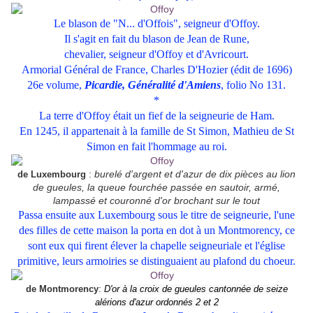
Le blason de "N... d'Offois", seigneur d'Offoy.
Il s'agit en fait du blason de Jean de Rune,
chevalier, seigneur d'Offoy et d'Avricourt.
Armorial Général de France, Charles D'Hozier (édit de 1696)
26e volume,
Picardie, Généralité d'Amiens
, folio No 131.
*
La terre d'Offoy était un fief de la seigneurie de Ham.
En 1245, il appartenait à la famille de St Simon, Mathieu de St
Simon en fait l'hommage au roi.
:
burelé d'argent et d'azur de dix pièces au lion
de Luxembourg
de gueules, la queue fourchée passée en sautoir, armé,
lampassé et couronné d'or brochant sur le tout
Passa ensuite aux Luxembourg sous le titre de seigneurie, l'une
des filles de cette maison la porta en dot à un Montmorency, ce
sont eux qui firent élever la chapelle seigneuriale et l'église
primitive, leurs armoiries se distinguaient au plafond du choeur.
:
de Montmorency
D'or à la croix de gueules cantonnée de seize
alérions d'azur ordonnés 2 et 2