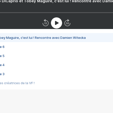
 DiCaprio et Tobey Maguire, c'est lui ! Rencontre avec Dam
bey Maguire, c'est lui ! Rencontre avec Damien Witecka
e 6
e 5
e 4
e 3
s créatrices de la VF !
e 2
e 1
e Mektoub My Love arrive enfin ! Rencontre avec Shaïn Boumedine et Sal