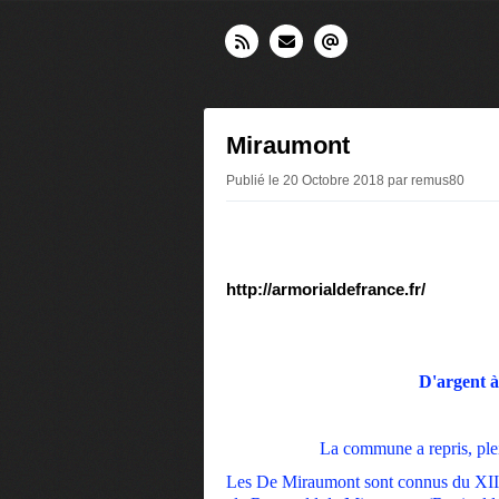
Miraumont
Publié le 20 Octobre 2018 par remus80
http://armorialdefrance.fr/
D'argent à
La commune a repris, ple
Les De Miraumont sont connus du XIIe 