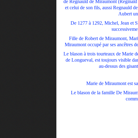
de Regnauld de Miraumont (Reginald de
et celui de son fils, aussi Regnauld 
Aubert une
De 1277 à 1292, Michel, Jean et 
successivemen
Fille de Robert de Miraumont, Mari
Miraumont occupé par ses ancêtres de
Le blason à trois tourteaux de Marie 
de Longueval, est toujours visible dans
au-dessus des gisant
Marie de Miraumont est san
Le blason de la famille De Miraumo
commu