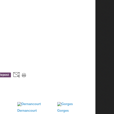
Repost
0
Dernancourt
Gorges