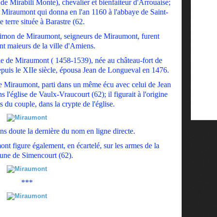
 Mirabili Monte), chevalier et bienfaiteur d'Arrouaise;
de Miraumont qui donna en l'an 1160 à l'abbaye de Saint-
 terre située à Barastre (62.
Simon de Miraumont, seigneurs de Miraumont, furent
t maieurs de la ville d'Amiens.
e de Miraumont ( 1458-1539), née au château-fort de
puis le XIIe siècle, épousa Jean de Longueval en 1476.
de Miraumont, parti dans un même écu avec celui de Jean
 l'église de Vaulx-Vraucourt (62); il figurait à l'origine
s du couple, dans la crypte de l'église.
s doute la dernière du nom en ligne directe.
nt figure également, en écartelé, sur les armes de la
ne de Simencourt (62).
***