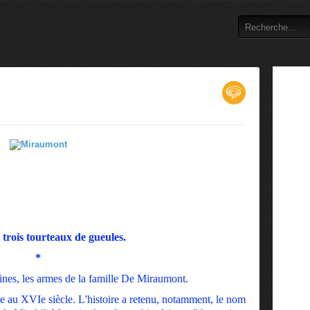
 trois tourteaux de gueules.
*
ines, les armes de la famille De Miraumont.
au XVIe siècle. L'histoire a retenu, notamment, le nom