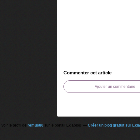
Commenter cet article
Ajouter un commentaire
Voir le profil de
remus80
sur le portail Eklablog
Créer un blog gratuit sur Ekl