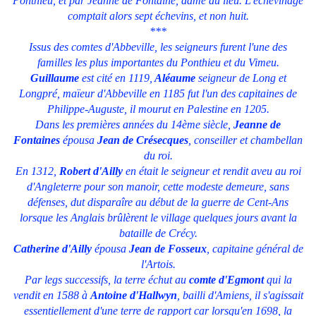
Ponthieu, et par Jeanne de Fontaine, dame du lieu. L'échevinage
comptait alors sept échevins, et non huit.
***
Issus des comtes d'Abbeville, les seigneurs furent l'une des
familles les plus importantes du Ponthieu et du Vimeu.
Guillaume
est cité en 1119,
Aléaume
seigneur de Long et
Longpré, maïeur d'Abbeville en 1185 fut l'un des capitaines de
Philippe-Auguste, il mourut en Palestine en 1205.
Dans les premières années du 14ème siècle,
Jeanne de
Fontaines
épousa
Jean de
Crésecques
, conseiller et chambellan
du roi.
En 1312,
Robert d'Ailly
en était le seigneur et rendit aveu au roi
d'Angleterre pour son manoir, cette modeste demeure, sans
défenses, dut disparaîre au début de la guerre de Cent-Ans
lorsque les Anglais brûlèrent le village quelques jours avant la
bataille de Crécy.
Catherine d'Ailly
épousa
Jean de Fosseux
, capitaine général de
l'Artois.
Par legs successifs, la terre échut au
comte d'Egmont
qui la
vendit en 1588 à
Antoine d'Hallwyn
, bailli d'Amiens, il s'agissait
essentiellement d'une terre de rapport car lorsqu'en 1698, la