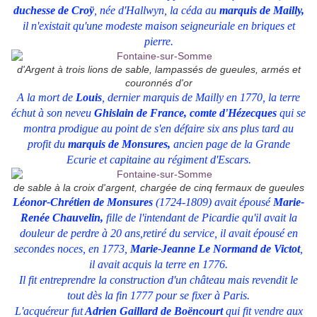
duchesse de Croÿ
, née d'Hallwyn, la céda au
marquis de Mailly,
il n'existait qu'une modeste maison seigneuriale en briques et
pierre.
d'Argent à trois lions de sable, lampassés de gueules, armés et
couronnés d'or
A la mort de
Louis
, dernier marquis de Mailly en 1770, la terre
échut à son neveu
Ghislain de France, comte d'Hézecques
qui se
montra prodigue au point de s'en défaire six ans plus tard au
profit du
marquis de Monsures,
ancien page de la Grande
Ecurie et capitaine au régiment d'Escars.
de sable à la croix d'argent, chargée de cinq fermaux de gueules
Léonor-Chrétien de Monsures
(1724-1809) avait épousé
Marie-
Renée Chauvelin,
fille de l'intendant de Picardie qu'il avait la
douleur de perdre à 20 ans,retiré du service, il avait épousé en
secondes noces, en 1773,
Marie-Jeanne Le Normand de
Victot
,
il avait acquis la terre en 1776.
Il fit entreprendre la construction d'un château mais revendit le
tout dès la fin 1777 pour se fixer à Paris.
L'acquéreur fut
Adrien Gaillard de Boëncourt
qui fit vendre aux