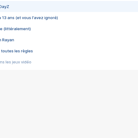
 DayZ
 a 13 ans (et vous l'avez ignoré)
e (littéralement)
im Rayan
 toutes les règles
s les jeux vidéo
us choquant de Rockstar ? - Le scandale BULLY
e plus moche de Steam
du RÊVE tourne au CAUCHEMAR
pendant 8 heures
it… à tort
umiliés par un jeu vidéo