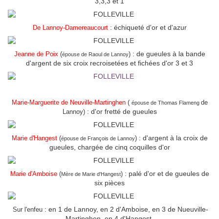
3,3,3 et 1
: échiqueté d'or et d'azur
De Lannoy-Damereaucourt
: de gueules à la bande
Jeanne de Poix
(
)
épouse de Raoul de Lannoy
d'argent de six croix recroisetées et fichées d'or 3 et 3
Marie-Marguerite de Neuville-Martinghen
(
de
épouse de Thomas Flameng
: d'or fretté de gueules
Lannoy)
: d'argent à la croix de
Marie d'Hangest
(
)
épouse de François de Lannoy
gueules, chargée de cinq coquilles d'or
: palé d'or et de gueules de
Marie d'Amboise
(
)
Mère de Marie d'Hangest
six pièces
: en 1 de Lannoy, en 2 d'Amboise, en 3 de Nueuville-
Sur l'enfeu
Martinghen, en 4 d'Hangest.