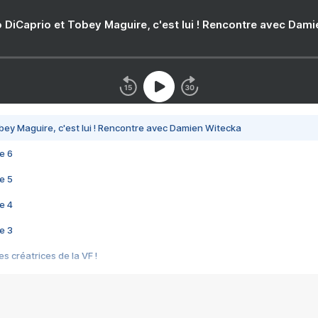
 DiCaprio et Tobey Maguire, c'est lui ! Rencontre avec Dam
bey Maguire, c'est lui ! Rencontre avec Damien Witecka
e 6
e 5
e 4
e 3
s créatrices de la VF !
e 2
e 1