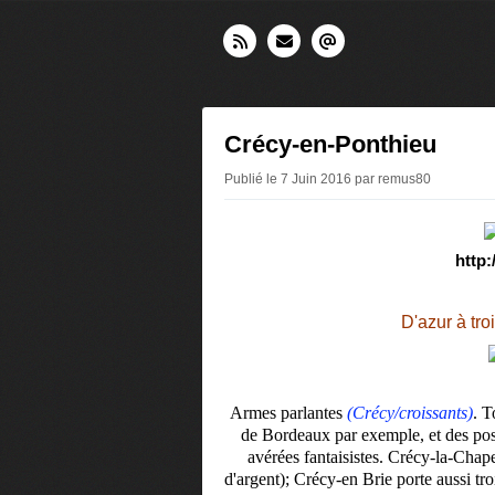
Crécy-en-Ponthieu
Publié le 7 Juin 2016 par remus80
http:
D'azur à tro
Armes parlantes
(Crécy/croissants)
. T
de Bordeaux par exemple, et des pos
avérées fantaisistes. Crécy-la-Chape
d'argent); Crécy-en Brie porte aussi tro