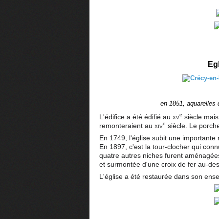
Eg
en 1851, aquarelles 
e
L'édifice a été édifié au
xv
siècle mais
e
remonteraient au
xiv
siècle. Le porch
En 1749, l'église subit une importante 
En 1897, c'est la tour-clocher qui con
quatre autres niches furent aménagées s
et surmontée d'une croix de fer au-dess
L'église a été restaurée dans son en