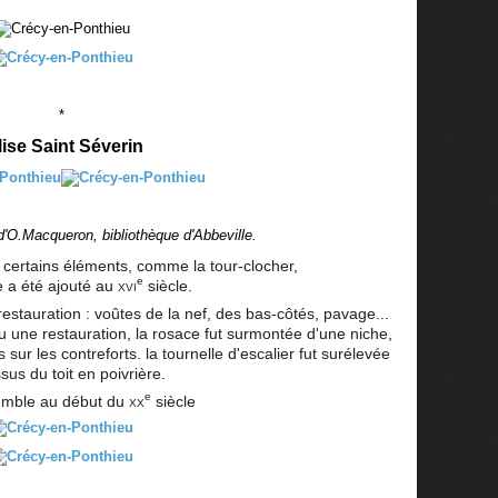
*
lise Saint Séverin
d'O.Macqueron, bibliothèque d'Abbeville.
 certains éléments, comme la tour-clocher,
e
e a été ajouté au
xvi
siècle.
restauration : voûtes de la nef, des bas-côtés, pavage...
nu une restauration, la rosace fut surmontée d'une niche,
ur les contreforts. la tournelle d'escalier fut surélevée
us du toit en poivrière.
e
semble au début du
xx
siècle