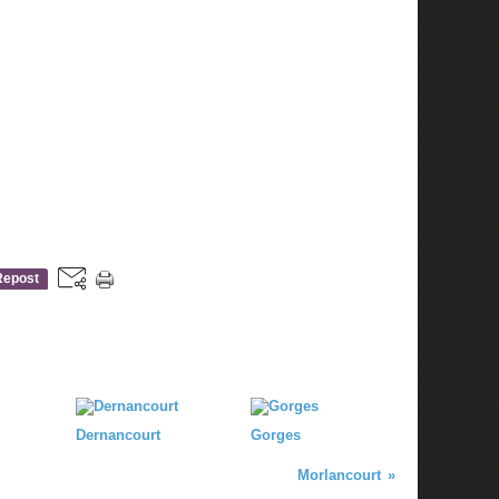
Repost
0
Dernancourt
Gorges
Morlancourt