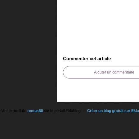
Commenter cet article
Ajouter un commentaire
Voir le profil de
remus80
sur le portail Eklablog
Créer un blog gratuit sur Ekl