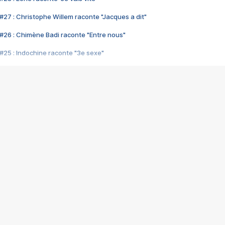
#27 : Christophe Willem raconte "Jacques a dit"
#26 : Chimène Badi raconte "Entre nous"
#25 : Indochine raconte "3e sexe"
#24 : Zaho raconte "C'est chelou"
#23 : Patrick Bruel raconte "Au café des délices"
#22 : Kyo raconte "Le chemin"
#21 : Nolwenn Leroy raconte "Cassé"
#20 : Patrick Hernandez raconte "Born to be alive"
#19 : Lorie raconte "Près de moi"
#18 : Michael Jones raconte "A nos actes manqués" (avec Jean-Jacque
#17 : Khaled raconte "Aïcha"
#16 : Corneille raconte "Parce qu'on vient de loin"